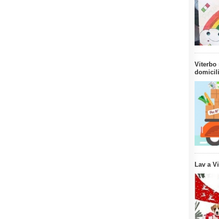
Viterbo 
domicili
Lav a V