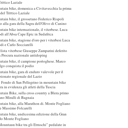
Trittico Laziale
tain bike, domenica a Civitavecchia la prima
 del Trittico Laziale
tain bike, il grossetano Federico Rispoli
o alla gara della Sagra dell'Olivo di Canino
tain bike internazionale, il viterbese. Luca
di all'Absa Cape Epic in Sudafrica
tain bike, stagione d'oro per i viterbesi Luca
di e Carlo Socciarelli
iclista viterbese Giuseppe Zamparini deferito
a Procura nazionale antidoping
tain bike, il campione portoghese. Marco
lgo conquista il podio
tain bike, gara di enduro valevole per il
ionato regionale del Lazio
 Fondo di San Pellegrino in mountain bike
ra in evidenza gli atleti della Tuscia
tain Bike, sulla cross country a Blera primo
ano Miralli di Bagnaia
tain bike, alla Marathon di. Monte Fogliano
e Massimo Folcarelli
tain bike, undicesima edizione della Gran
do Monte Fogliano
Mountaun bike tra gli Etruschi” pedalate in