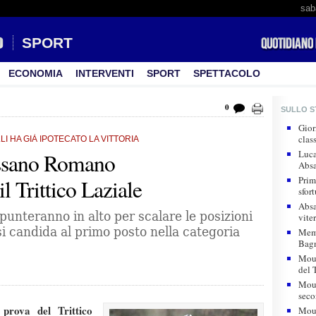
sab
SPORT
ECONOMIA
INTERVENTI
SPORT
SPETTACOLO
0
SULLO 
Gior
clas
I HA GIÀ IPOTECATO LA VITTORIA
Luca
assano Romano
Absa
Prim
il Trittico Laziale
sfor
Absa
punteranno in alto per scalare le posizioni
vite
si candida al primo posto nella categoria
Memo
Bagn
Moun
del 
Moun
seco
prova del Trittico
Moun