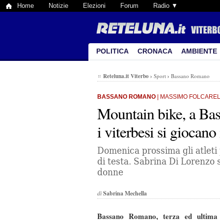
Home
Notizie
Elezioni
Forum
Radio ▼
POLITICA
CRONACA
AMBIENTE
Reteluna.it Viterbo
›
Sport
›
Bassano Romano
BASSANO ROMANO
| MASSIMO FOLCARELL
Mountain bike, a B
i viterbesi si giocano 
Domenica prossima gli atleti 
di testa. Sabrina Di Lorenzo 
donne
di
Sabrina Mechella
Bassano Romano, terza ed ultima 