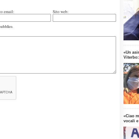
zo email:
Sito web:
pubblico
.
«Un asi
Viterbo
«Ciao m
vocali e