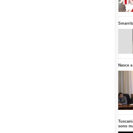
Smarrit
Nasce a
Tuscania
sono ma