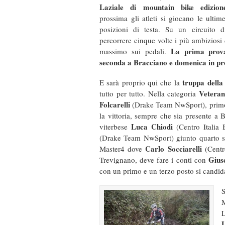
Laziale di mountain bike edizio
prossima gli atleti si giocano le ultime
posizioni di testa. Su un circuito d
percorrere cinque volte i più ambiziosi
La prima prova
massimo sui pedali.
seconda a Bracciano e domenica in pro
truppa della
E sarà proprio qui che la
Vetera
tutto per tutto. Nella categoria
Folcarelli
(Drake Team NwSport), primo a
la vittoria, sempre che sia presente a 
Luca Chiodi
viterbese
(Centro Italia 
(Drake Team NwSport) giunto quarto sia
Carlo Socciarelli
Master4 dove
(Centr
Gius
Trevignano, deve fare i conti con
con un primo e un terzo posto si candida
S
M
U