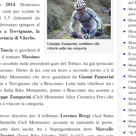
del 
ne 2014
. Domenica
Moun
 carte per scalare le
gara
i 5,5 chilometri da
Moun
 dovranno spingere al
prim
 a Trevignano, la
Moun
Chio
vincia di Viterbo.
Moun
Giuseppe Zamparini, candidato alla
Chio
vittoria nella sua categoria
 Tuscia
si giocherà il
Il c
n
Massimo
il romano
dall
ssoluto nelle precedenti gare del Trittico, ha già ipotecato
Moun
Bassano. Dietro di lui, con un terzo e secondo posto, c’è il
Fida
Gianni Panzarini
Bike Montanini) che deve guardarsi da
Moun
camp
 a Trevignano che a Bracciano. Lotta tutta viterbese tra i
Gran
o Italia Bike Montanini), primo a Bracciano ma assente a
anco
eppe Zamparini
(Cicli Montanini Alice Ceramica Frw) che
Moun
 a vincere la categoria.
Stef
Moun
Lorenzo Borgi
vinc
tesso discorso per il tolfetano
(Asd Santa
Moun
arinella Cicli Montanini) secondo in entrambe le prove.
Fon
Marcello
Lotta dura anche tra i Supergentlemen dove
“In 
bertini
(Team Bike Viterbo 2002 Asd42), con una sola