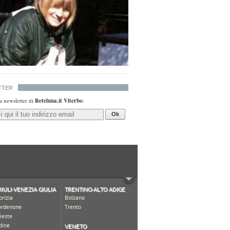
TTER
lla newsletter di
Reteluna.it Viterbo
:
Ok