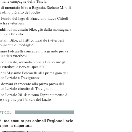
x tra le campagne della Tuscia
 di mountain bike a Bagnaia. Stefano Miralli
gradino più alto del podio
 Fondo del lago di Bracciano. Luca Chiodi
o tra i viterbesi
hill di mountain bike, giù dalla montagna a
cità da brivido
tain Bike, al Trittico Laziale i viterbesi
o incetta di medaglie
imo Folcarelli concede il bis grande prova
li atleti viterbesi
tico Laziale, seconda tappa a Bracciano gli
i viterbesi osservati speciali
r di Massimo Folcarelli alla prima gara del
tico Laziale a Trevignano
 domani in trecento alla prima prova del
tico Laziale circuito di Trevignano
tico Laziale 2014: ritorna l'appuntamento di
io stagione per i bikers del Lazio
RTICOLI
 di toelettatura per animali Regione Lazio
a per la riapertura