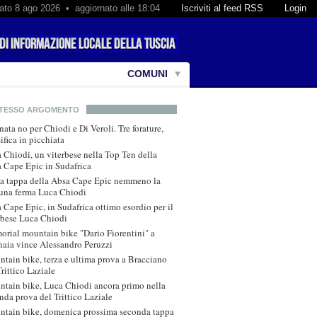
ato 8 ago 2026 • aggiornato alle 18:04
Iscriviti al feed RSS
Login
COMUNI
STESSO ARGOMENTO
nata no per Chiodi e Di Veroli. Tre forature,
sifica in picchiata
 Chiodi, un viterbese nella Top Ten della
 Cape Epic in Sudafrica
a tappa della Absa Cape Epic nemmeno la
tuna ferma Luca Chiodi
 Cape Epic, in Sudafrica ottimo esordio per il
rbese Luca Chiodi
rial mountain bike "Dario Fiorentini" a
aia vince Alessandro Peruzzi
tain bike, terza e ultima prova a Bracciano
Trittico Laziale
tain bike, Luca Chiodi ancora primo nella
nda prova del Trittico Laziale
tain bike, domenica prossima seconda tappa