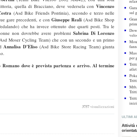
rela
Vincenzo
ittoria, quella di Bracciano, deve vedersela con
Gara
Cestra
(Asd Bike Friends Pontinia), secondo e terzo nelle
sul 
Giuseppe Reali
Gran
ue gare precedenti, e con
(Asd Bike Shop
prim
edalando) che ha invece ottenuto due quarti posti. Tra le
Down
Sabrina Di Lorenzo
donne non dovrebbe avere problemi
velo
(Asd Moser Cycling Team) che con un secondo e un primo
Moun
Annalisa D’Eliso
ad
(Asd Bike Store Racing Team) giunta
fann
no.
Mass
per g
Trit
o Romano dove è prevista partenza e arrivo. Al termine
atlet
Poke
Trit
Mtb,
Trit
Trit
iniz
3757
visualizzazioni
ULTIMI A
Attività
orientat