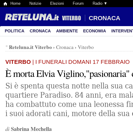
Home
Notizie
Elezioni
Forum
Radio ▼
CRONACA
POLITICA
CRONACA
AMBIENTE
ECONOMIA
INTERVEN
Reteluna.it Viterbo
›
›
Cronaca
Viterbo
VITERBO
| I FUNERALI DOMANI 17 FEBBRAIO
È morta Elvia Viglino,"pasionaria" 
Si è spenta questa notte nella sua ca
quartiere Paradiso. 84 anni, era ma
ha combattuto come una leonessa fin
i suoi adorati cani, motore della sua
Sabrina Mechella
di