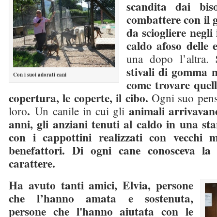
scandita dai bis
combattere con il g
da sciogliere negli 
caldo afoso delle 
S
una dopo l’altra.
stivali di gomma n
Con i suoi adorati cani
come trovare quell
copertura, le coperte, il cibo.
Ogni suo pensi
.
animali arrivavan
loro
Un canile in cui gli
anni, gli anziani tenuti al caldo in una sta
con i cappottini realizzati con vecchi 
benefattori. Di ogni cane conosceva la 
carattere.
Ha avuto tanti amici, Elvia, persone
che l’hanno amata e sostenuta,
persone che l'hanno aiutata con le