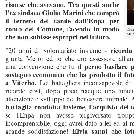
risorse che avevano. Tra questi anche
l’ex sindaco Giulio Marini che comprò
il terreno del canile dall’Enpa per
conto del Comune, facendo in modo
Elvi
Ange
che non subisse espropri nel futuro.
ricord
"20 anni di volontariato insieme -
giunta Meroi ed io che ero assessore all'
perno basilare p
una convenzione che fu il
sostegno economico che ha prodotto il fut
a Viterbo.
Lei battagliera inconsapevole di 
ricordo così, dopo poco nacque una amici
A
attenzione e sviluppo del benessere animale.
battaglia condotta insieme, l'acquisto del t
se l'Enpa non avesse tergiversato tropp
incomprensibile, oggi avrei dato a lei ed al
Elvia sappi che lot
grande soddisfazione!