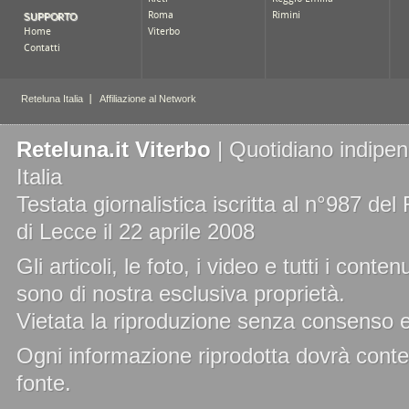
Reteluna.it Viterbo
| Quotidiano indipend
Italia
Testata giornalistica iscritta al n°987 de
di Lecce il 22 aprile 2008
Gli articoli, le foto, i video e tutti i cont
sono di nostra esclusiva proprietà.
Vietata la riproduzione senza consenso es
Ogni informazione riprodotta dovrà conten
fonte.