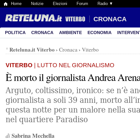
Home
Notizie
Elezioni
Forum
Radio ▼
CRONACA
POLITICA
CRONACA
AMBIENTE
ECONOMIA
INTERVEN
Reteluna.it Viterbo
›
›
Cronaca
Viterbo
VITERBO
| LUTTO NEL GIORNALISMO
È morto il giornalista Andrea Aren
Arguto, coltissimo, ironico: se n’è 
giornalista a soli 39 anni, morto all’
questa notte per un malore nella sua
nel quartiere Paradiso
Sabrina Mechella
di