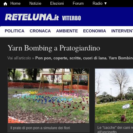
Home
Notizie
Elezioni
Forum
Radio ▼
POLITICA
CRONACA
AMBIENTE
ECONOMIA
INTERVEN
Yarn Bombing a Pratogiardino
Vai all'articolo »
Pon pon, coperte, scritte, cuori di lana. Yarn Bombin
Le "cacche" dei cani r
Il prato di pon pon a simulare dei fiori
all'uncinetto